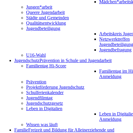
Mädchen*arbeitsk
Jungen*arbeit
Queere Jugendarbeit
Städte und Gemeinden
Qualitätsentwicklung
Jugendbeteiligung
Arbeitskreis Juge
Netzwerktreffen
Jugendbeteiligun
Jugendbefragung
U16-Wahl
Jugendschutz
Prävention in Schule und Jugendarbeit
Familientag Hi-Score
Familientag im Hi
Anmeldung
Prävention
Projektförderung Jugendschutz
Schulferienkalender
Jugendfilmtag
Jugendschutzgesetz
Leben in Digitalien
Leben in Digitalie
Anmeldung
Wissen was läuft
Familie
Freizeit und Bildung für Alleinerziehende und