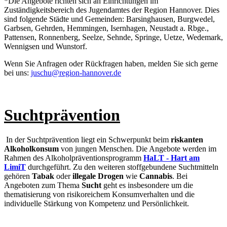
*Die Angebote richten sich an Einrichtungen im
Zuständigkeitsbereich des Jugendamtes der Region Hannover. Dies
sind folgende Städte und Gemeinden: Barsinghausen, Burgwedel,
Garbsen, Gehrden, Hemmingen, Isernhagen, Neustadt a. Rbge.,
Pattensen, Ronnenberg, Seelze, Sehnde, Springe, Uetze, Wedemark,
Wennigsen und Wunstorf.
Wenn Sie Anfragen oder Rückfragen haben, melden Sie sich gerne
bei uns:
juschu@region-hannover.de
Suchtprävention
In der Suchtprävention liegt ein Schwerpunkt beim
riskanten
Alkoholkonsum
von jungen Menschen. Die Angebote werden im
Rahmen des Alkoholpräventionsprogramm
HaLT - Hart am
LimiT
durchgeführt. Zu den weiteren stoffgebundene Suchtmitteln
gehören
Tabak
oder
illegale Drogen
wie
Cannabis
. Bei
Angeboten zum Thema
Sucht
geht es insbesondere um die
thematisierung von risikoreichem Konsumverhalten und die
individuelle Stärkung von Kompetenz und Persönlichkeit.