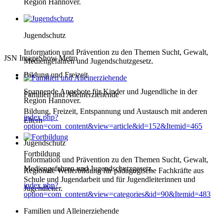
Region Hannover.
Jugendschutz
Information und Prävention zu den Themen Sucht, Gewalt,
JSN ImageShow Metro
Mediengefahren und Jugendschutzgesetz.
Bildung und Freizeit
Spannende Angebote für Kinder und Jugendliche in der
Familien und Alleinerziehende
Region Hannover.
Bildung, Freizeit, Entspannung und Austausch mit anderen
index.php?
Eltern
option=com_content&view=article&id=152&Itemid=465
Jugendschutz
Fortbildung
Information und Prävention zu den Themen Sucht, Gewalt,
Mediengefahren und Jugendschutzgesetz.
Regionale Weiterbildung für pädagogische Fachkräfte aus
Schule und Jugendarbeit und für Jugendleiterinnen und
index.php?
Jugendleiter.
option=com_content&view=categories&id=90&Itemid=483
Familien und Alleinerziehende