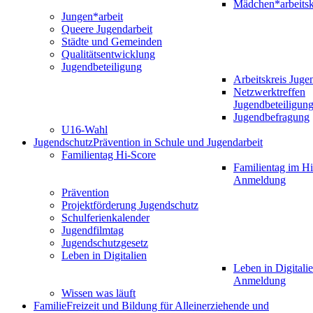
Mädchen*arbeitsk
Jungen*arbeit
Queere Jugendarbeit
Städte und Gemeinden
Qualitätsentwicklung
Jugendbeteiligung
Arbeitskreis Juge
Netzwerktreffen
Jugendbeteiligun
Jugendbefragung
U16-Wahl
Jugendschutz
Prävention in Schule und Jugendarbeit
Familientag Hi-Score
Familientag im Hi
Anmeldung
Prävention
Projektförderung Jugendschutz
Schulferienkalender
Jugendfilmtag
Jugendschutzgesetz
Leben in Digitalien
Leben in Digitalie
Anmeldung
Wissen was läuft
Familie
Freizeit und Bildung für Alleinerziehende und