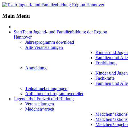
Jahr
Monat
Jahr
Monat
Main Menu
Start
Team Jugend- und Familienbildung der Region
Hannover
Jahresprogramm download
Alle Veranstaltungen
Kinder und Jugen
Familien und Alle
Fortbildung
Anmeldung
Kinder und Jugen
Fachkräfte
Familien und Alle
Teilnahmebedingungen
Aufnahme in Programmverteiler
Jugendarbeit
Freizeit und Bildung
Veranstaltungen
Mädchen*arbeit
Mädchen*aktion
Mädchen*aktions
Mädchen*angebo