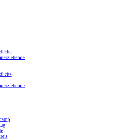
dliche
inerziehende
dliche
inerziehende
scamp
tag
te
reis