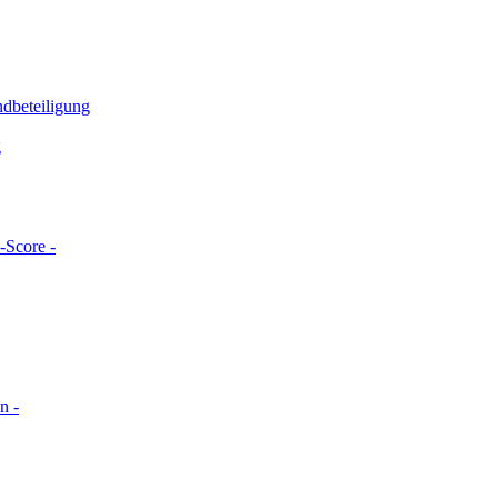
ndbeteiligung
g
-Score -
n -