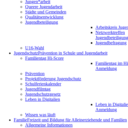
Jungen*arbeit
Queere Jugendarbeit
Städte und Gemeinden
Qualitätsentwicklung
Jugendbeteiligung
Arbeitskreis Juge
Netzwerktreffen
Jugendbeteiligun
Jugendbefragung
U16-Wahl
Jugendschutz
Prävention in Schule und Jugendarbeit
Familientag Hi-Score
Familientag im Hi
Anmeldung
Prävention
Projektförderung Jugendschutz
Schulferienkalender
Jugendfilmtag
Jugendschutzgesetz
Leben in Digitalien
Leben in Digitalie
Anmeldung
Wissen was läuft
Familie
Freizeit und Bildung für Alleinerziehende und Familien
Allgemeine Informationen