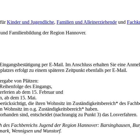
 für
Kinder und Jugendliche
,
Familien und Alleinerziehende
und
Fachkr
und Familienbildung der Region Hannover.
 Eingangsbestätigung per E-Mail. Im Anschluss erhalten Sie eine Anm
latzes erfolgt zu einem späteren Zeitpunkt ebenfalls per E-Mail.
Vergabe von Plätzen:
 Reihenfolge des Eingangs,
merferien ab dem 15. Februar und
n, ab dem 15. Mai.
erücksichtigt, die ihren Wohnsitz im Zuständigkeitsbereich* des Fac
ren Wohnsitz im o.g. Zuständigkeitsbereich* haben.
handen sind, entscheidet (nachrangig zu Punkt 3) das Losverfahren.
h des Fachbereichs Jugend der Region Hannover: Barsinghausen, Bur
emark, Wennigsen und Wunstorf.