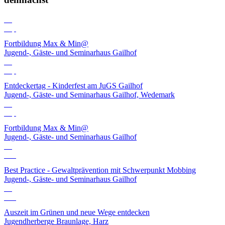
03
Sep
Fortbildung Max & Min@
Jugend-, Gäste- und Seminarhaus Gailhof
06
Sep
Entdeckertag - Kinderfest am JuGS Gailhof
Jugend-, Gäste- und Seminarhaus Gailhof, Wedemark
10
Sep
Fortbildung Max & Min@
Jugend-, Gäste- und Seminarhaus Gailhof
01
Okt
Best Practice - Gewaltprävention mit Schwerpunkt Mobbing
Jugend-, Gäste- und Seminarhaus Gailhof
12
Okt
Auszeit im Grünen und neue Wege entdecken
Jugendherberge Braunlage, Harz