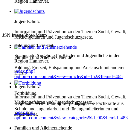
Region Hannover.
Jugendschutz
Information und Prävention zu den Themen Sucht, Gewalt,
JSN ImageShow Metro
Mediengefahren und Jugendschutzgesetz.
Bildung und Freizeit
Spannende Angebote für Kinder und Jugendliche in der
Familien und Alleinerziehende
Region Hannover.
Bildung, Freizeit, Entspannung und Austausch mit anderen
index.php?
Eltern
option=com_content&view=article&id=152&Itemid=465
Jugendschutz
Fortbildung
Information und Prävention zu den Themen Sucht, Gewalt,
Mediengefahren und Jugendschutzgesetz.
Regionale Weiterbildung für pädagogische Fachkräfte aus
Schule und Jugendarbeit und für Jugendleiterinnen und
index.php?
Jugendleiter.
option=com_content&view=categories&id=90&Itemid=483
Familien und Alleinerziehende