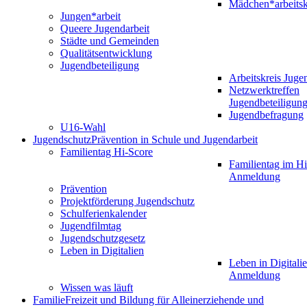
Mädchen*arbeitsk
Jungen*arbeit
Queere Jugendarbeit
Städte und Gemeinden
Qualitätsentwicklung
Jugendbeteiligung
Arbeitskreis Juge
Netzwerktreffen
Jugendbeteiligun
Jugendbefragung
U16-Wahl
Jugendschutz
Prävention in Schule und Jugendarbeit
Familientag Hi-Score
Familientag im Hi
Anmeldung
Prävention
Projektförderung Jugendschutz
Schulferienkalender
Jugendfilmtag
Jugendschutzgesetz
Leben in Digitalien
Leben in Digitalie
Anmeldung
Wissen was läuft
Familie
Freizeit und Bildung für Alleinerziehende und