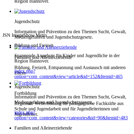
Region Hannover.
Jugendschutz
Information und Prävention zu den Themen Sucht, Gewalt,
JSN ImageShow Metro
Mediengefahren und Jugendschutzgesetz.
Bildung und Freizeit
Spannende Angebote für Kinder und Jugendliche in der
Familien und Alleinerziehende
Region Hannover.
Bildung, Freizeit, Entspannung und Austausch mit anderen
index.php?
Eltern
option=com_content&view=article&id=152&Itemid=465
Jugendschutz
Fortbildung
Information und Prävention zu den Themen Sucht, Gewalt,
Mediengefahren und Jugendschutzgesetz.
Regionale Weiterbildung für pädagogische Fachkräfte aus
Schule und Jugendarbeit und für Jugendleiterinnen und
index.php?
Jugendleiter.
option=com_content&view=categories&id=90&Itemid=483
Familien und Alleinerziehende