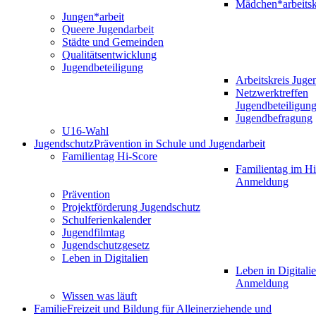
Mädchen*arbeitsk
Jungen*arbeit
Queere Jugendarbeit
Städte und Gemeinden
Qualitätsentwicklung
Jugendbeteiligung
Arbeitskreis Juge
Netzwerktreffen
Jugendbeteiligun
Jugendbefragung
U16-Wahl
Jugendschutz
Prävention in Schule und Jugendarbeit
Familientag Hi-Score
Familientag im Hi
Anmeldung
Prävention
Projektförderung Jugendschutz
Schulferienkalender
Jugendfilmtag
Jugendschutzgesetz
Leben in Digitalien
Leben in Digitalie
Anmeldung
Wissen was läuft
Familie
Freizeit und Bildung für Alleinerziehende und