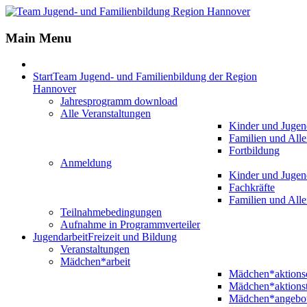
Jahr
Monat
Jahr
Monat
Main Menu
Start
Team Jugend- und Familienbildung der Region
Hannover
Jahresprogramm download
Alle Veranstaltungen
Kinder und Jugen
Familien und Alle
Fortbildung
Anmeldung
Kinder und Jugen
Fachkräfte
Familien und Alle
Teilnahmebedingungen
Aufnahme in Programmverteiler
Jugendarbeit
Freizeit und Bildung
Veranstaltungen
Mädchen*arbeit
Mädchen*aktion
Mädchen*aktions
Mädchen*angebo