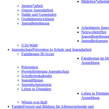
Mädchen*arbeitsk
Jungen*arbeit
Queere Jugendarbeit
Städte und Gemeinden
Qualitätsentwicklung
Jugendbeteiligung
Arbeitskreis Juge
Netzwerktreffen
Jugendbeteiligun
Jugendbefragung
U16-Wahl
Jugendschutz
Prävention in Schule und Jugendarbeit
Familientag Hi-Score
Familientag im Hi
Anmeldung
Prävention
Projektförderung Jugendschutz
Schulferienkalender
Jugendfilmtag
Jugendschutzgesetz
Leben in Digitalien
Leben in Digitalie
Anmeldung
Wissen was läuft
Familie
Freizeit und Bildung für Alleinerziehende und