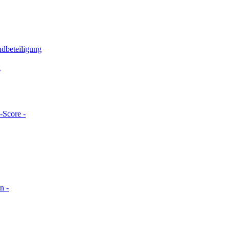
ndbeteiligung
g
-Score -
n -