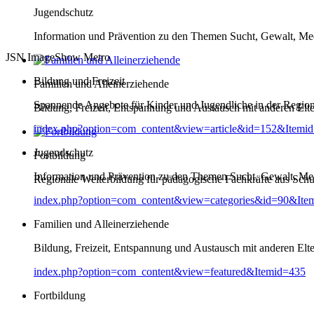
Jugendschutz
Information und Prävention zu den Themen Sucht, Gewalt, Me
JSN ImageShow Metro
Bildung und Freizeit
Familien und Alleinerziehende
Spannende Angebote für Kinder und Jugendliche in der Regio
Bildung, Freizeit, Entspannung und Austausch mit anderen Elt
index.php?option=com_content&view=article&id=152&Itemi
Jugendschutz
Fortbildung
Information und Prävention zu den Themen Sucht, Gewalt, Me
Regionale Weiterbildung für pädagogische Fachkräfte aus Schul
index.php?option=com_content&view=categories&id=90&Ite
Familien und Alleinerziehende
Bildung, Freizeit, Entspannung und Austausch mit anderen Elt
index.php?option=com_content&view=featured&Itemid=435
Fortbildung