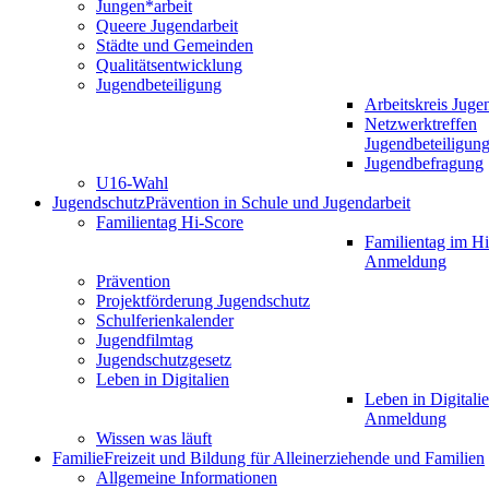
Jungen*arbeit
Queere Jugendarbeit
Städte und Gemeinden
Qualitätsentwicklung
Jugendbeteiligung
Arbeitskreis Juge
Netzwerktreffen
Jugendbeteiligun
Jugendbefragung
U16-Wahl
Jugendschutz
Prävention in Schule und Jugendarbeit
Familientag Hi-Score
Familientag im Hi
Anmeldung
Prävention
Projektförderung Jugendschutz
Schulferienkalender
Jugendfilmtag
Jugendschutzgesetz
Leben in Digitalien
Leben in Digitalie
Anmeldung
Wissen was läuft
Familie
Freizeit und Bildung für Alleinerziehende und Familien
Allgemeine Informationen