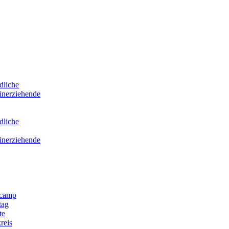
dliche
inerziehende
dliche
inerziehende
scamp
tag
te
reis