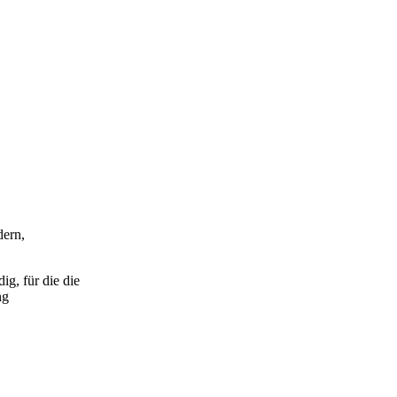
dern,
g, für die die
ng