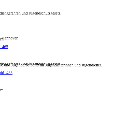
diengefahren und Jugendschutzgesetz.
n Hannover.
ern
d=465
diengefahren und Jugendschutzgesetz.
e und Jugendarbeit und für Jugendleiterinnen und Jugendleiter.
mid=483
ern