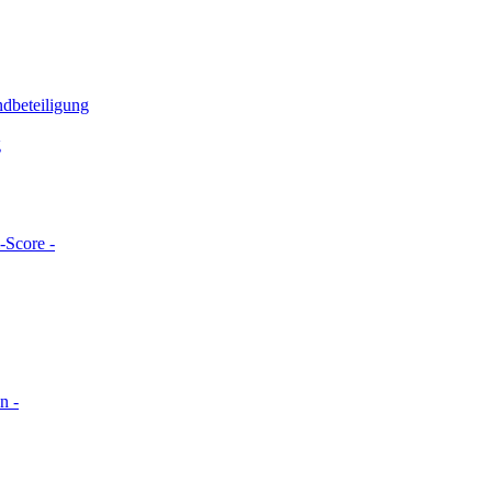
ndbeteiligung
g
-Score -
n -