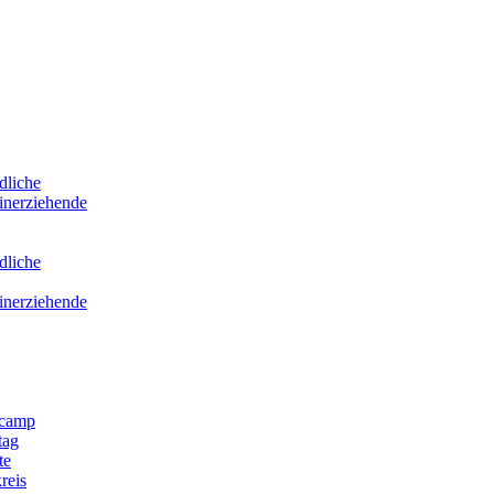
dliche
inerziehende
dliche
inerziehende
scamp
tag
te
reis