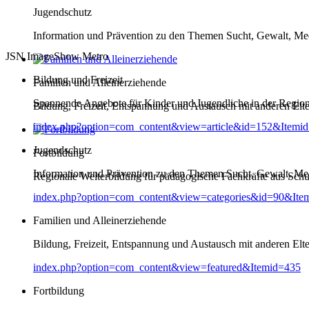
Jugendschutz
Information und Prävention zu den Themen Sucht, Gewalt, Me
JSN ImageShow Metro
Bildung und Freizeit
Familien und Alleinerziehende
Spannende Angebote für Kinder und Jugendliche in der Regio
Bildung, Freizeit, Entspannung und Austausch mit anderen Elt
index.php?option=com_content&view=article&id=152&Itemi
Jugendschutz
Fortbildung
Information und Prävention zu den Themen Sucht, Gewalt, Me
Regionale Weiterbildung für pädagogische Fachkräfte aus Schul
index.php?option=com_content&view=categories&id=90&Ite
Familien und Alleinerziehende
Bildung, Freizeit, Entspannung und Austausch mit anderen Elt
index.php?option=com_content&view=featured&Itemid=435
Fortbildung