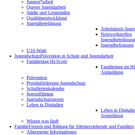
Jungen*arbeit
Queere Jugendarbeit
Städte und Gemeinden
Qualitätsentwicklung
Jugendbeteiligung
Arbeitskreis Juge
Netzwerktreffen
Jugendbeteiligun
Jugendbefragung
U16-Wahl
Jugendschutz
Prävention in Schule und Jugendarbeit
Familientag Hi-Score
Familientag im Hi
Anmeldung
Prävention
Projektförderung Jugendschutz
Schulferienkalender
Jugendfilmtag
Jugendschutzgesetz
Leben in Digitalien
Leben in Digitalie
Anmeldung
Wissen was läuft
Familie
Freizeit und Bildung für Alleinerziehende und Familien
Allgemeine Informationen