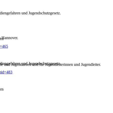
diengefahren und Jugendschutzgesetz.
n Hannover.
ern
d=465
diengefahren und Jugendschutzgesetz.
e und Jugendarbeit und für Jugendleiterinnen und Jugendleiter.
mid=483
ern