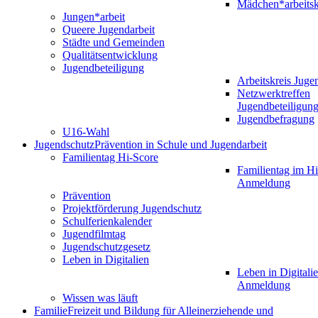
Mädchen*arbeitsk
Jungen*arbeit
Queere Jugendarbeit
Städte und Gemeinden
Qualitätsentwicklung
Jugendbeteiligung
Arbeitskreis Juge
Netzwerktreffen
Jugendbeteiligun
Jugendbefragung
U16-Wahl
Jugendschutz
Prävention in Schule und Jugendarbeit
Familientag Hi-Score
Familientag im Hi
Anmeldung
Prävention
Projektförderung Jugendschutz
Schulferienkalender
Jugendfilmtag
Jugendschutzgesetz
Leben in Digitalien
Leben in Digitalie
Anmeldung
Wissen was läuft
Familie
Freizeit und Bildung für Alleinerziehende und