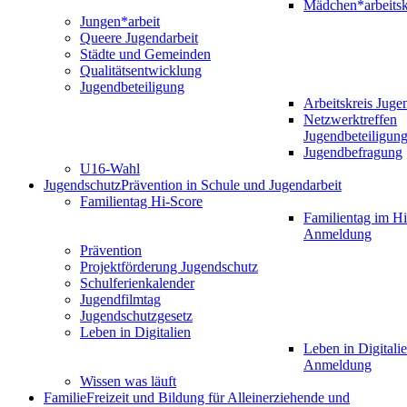
Mädchen*arbeitsk
Jungen*arbeit
Queere Jugendarbeit
Städte und Gemeinden
Qualitätsentwicklung
Jugendbeteiligung
Arbeitskreis Juge
Netzwerktreffen
Jugendbeteiligun
Jugendbefragung
U16-Wahl
Jugendschutz
Prävention in Schule und Jugendarbeit
Familientag Hi-Score
Familientag im Hi
Anmeldung
Prävention
Projektförderung Jugendschutz
Schulferienkalender
Jugendfilmtag
Jugendschutzgesetz
Leben in Digitalien
Leben in Digitalie
Anmeldung
Wissen was läuft
Familie
Freizeit und Bildung für Alleinerziehende und