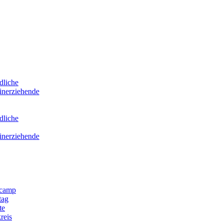
dliche
inerziehende
dliche
inerziehende
scamp
tag
te
reis