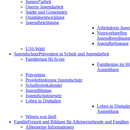
Jungen*arbeit
Queere Jugendarbeit
Städte und Gemeinden
Qualitätsentwicklung
Jugendbeteiligung
Arbeitskreis Juge
Netzwerktreffen
Jugendbeteiligun
Jugendbefragung
U16-Wahl
Jugendschutz
Prävention in Schule und Jugendarbeit
Familientag Hi-Score
Familientag im Hi
Anmeldung
Prävention
Projektförderung Jugendschutz
Schulferienkalender
Jugendfilmtag
Jugendschutzgesetz
Leben in Digitalien
Leben in Digitalie
Anmeldung
Wissen was läuft
Familie
Freizeit und Bildung für Alleinerziehende und Familien
Allgemeine Informationen