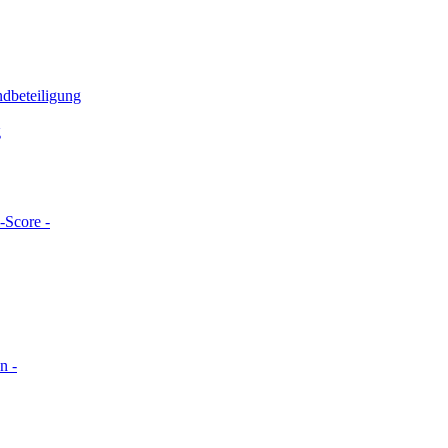
ndbeteiligung
g
-Score -
n -