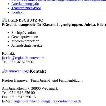
Anerkennungsjahr
Teamer*innen-Pool
Kontakt
Präventionsangebote für Klassen, Jugendgruppen, Juleica, Elte
Suchtprävention
Gewaltprävention
Medienkompetenz
Jugendschutzgesetze
Kontakt:
juschu@region-hannover.de
Tel.: 0511-61625600
Kontakt
Region Hannover, Team Jugend- und Familienbildung
Am Jugendheim 7, 30900 Wedemark
Tel.: 0511/616 256 00
Fax.: 0511/616 256 15
E-Mail:
jugend-familienbildung@region-hannover.de