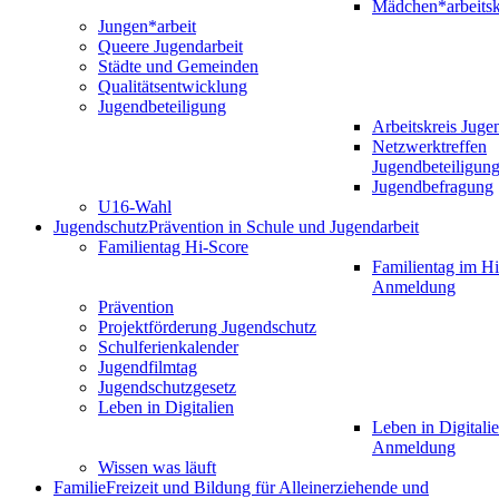
Mädchen*arbeitsk
Jungen*arbeit
Queere Jugendarbeit
Städte und Gemeinden
Qualitätsentwicklung
Jugendbeteiligung
Arbeitskreis Juge
Netzwerktreffen
Jugendbeteiligun
Jugendbefragung
U16-Wahl
Jugendschutz
Prävention in Schule und Jugendarbeit
Familientag Hi-Score
Familientag im Hi
Anmeldung
Prävention
Projektförderung Jugendschutz
Schulferienkalender
Jugendfilmtag
Jugendschutzgesetz
Leben in Digitalien
Leben in Digitalie
Anmeldung
Wissen was läuft
Familie
Freizeit und Bildung für Alleinerziehende und