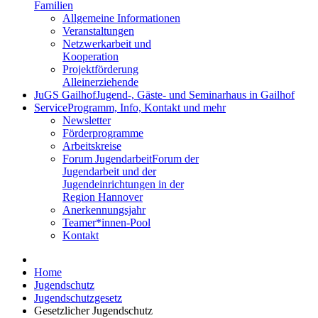
Familien
Allgemeine Informationen
Veranstaltungen
Netzwerkarbeit und
Kooperation
Projektförderung
Alleinerziehende
JuGS Gailhof
Jugend-, Gäste- und Seminarhaus in Gailhof
Service
Programm, Info, Kontakt und mehr
Newsletter
Förderprogramme
Arbeitskreise
Forum Jugendarbeit
Forum der
Jugendarbeit und der
Jugendeinrichtungen in der
Region Hannover
Anerkennungsjahr
Teamer*innen-Pool
Kontakt
Home
Jugendschutz
Jugendschutzgesetz
Gesetzlicher Jugendschutz