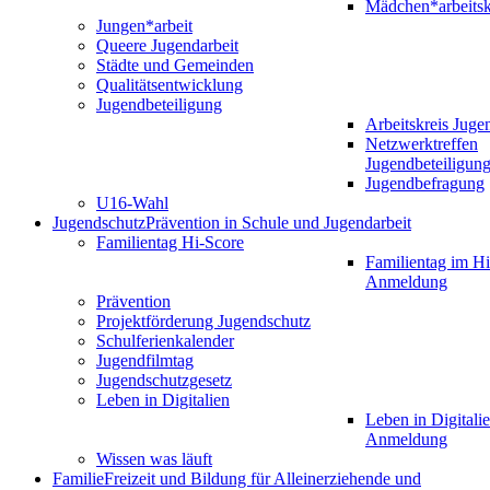
Mädchen*arbeitsk
Jungen*arbeit
Queere Jugendarbeit
Städte und Gemeinden
Qualitätsentwicklung
Jugendbeteiligung
Arbeitskreis Juge
Netzwerktreffen
Jugendbeteiligun
Jugendbefragung
U16-Wahl
Jugendschutz
Prävention in Schule und Jugendarbeit
Familientag Hi-Score
Familientag im Hi
Anmeldung
Prävention
Projektförderung Jugendschutz
Schulferienkalender
Jugendfilmtag
Jugendschutzgesetz
Leben in Digitalien
Leben in Digitalie
Anmeldung
Wissen was läuft
Familie
Freizeit und Bildung für Alleinerziehende und