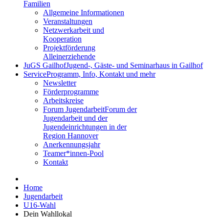
Familien
Allgemeine Informationen
Veranstaltungen
Netzwerkarbeit und
Kooperation
Projektförderung
Alleinerziehende
JuGS Gailhof
Jugend-, Gäste- und Seminarhaus in Gailhof
Service
Programm, Info, Kontakt und mehr
Newsletter
Förderprogramme
Arbeitskreise
Forum Jugendarbeit
Forum der
Jugendarbeit und der
Jugendeinrichtungen in der
Region Hannover
Anerkennungsjahr
Teamer*innen-Pool
Kontakt
Home
Jugendarbeit
U16-Wahl
Dein Wahllokal