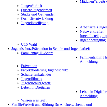
Mädchen*arbeitsk
Jungen*arbeit
Queere Jugendarbeit
Städte und Gemeinden
Qualitätsentwicklung
Jugendbeteiligung
Arbeitskreis Juge
Netzwerktreffen
Jugendbeteiligun
Jugendbefragung
U16-Wahl
Jugendschutz
Prävention in Schule und Jugendarbeit
Familientag Hi-Score
Familientag im Hi
Anmeldung
Prävention
Projektförderung Jugendschutz
Schulferienkalender
Jugendfilmtag
Jugendschutzgesetz
Leben in Digitalien
Leben in Digitalie
Anmeldung
Wissen was läuft
Familie
Freizeit und Bildung für Alleinerziehende und