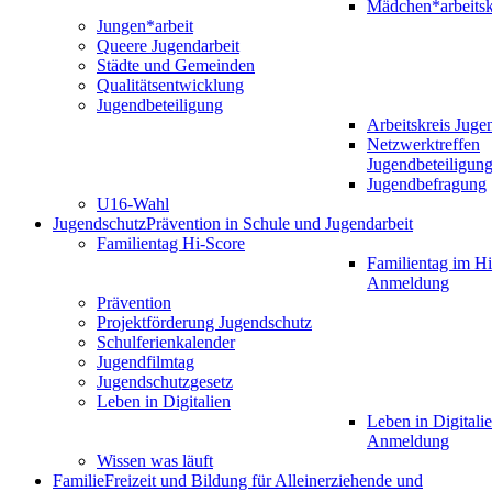
Mädchen*arbeitsk
Jungen*arbeit
Queere Jugendarbeit
Städte und Gemeinden
Qualitätsentwicklung
Jugendbeteiligung
Arbeitskreis Juge
Netzwerktreffen
Jugendbeteiligun
Jugendbefragung
U16-Wahl
Jugendschutz
Prävention in Schule und Jugendarbeit
Familientag Hi-Score
Familientag im Hi
Anmeldung
Prävention
Projektförderung Jugendschutz
Schulferienkalender
Jugendfilmtag
Jugendschutzgesetz
Leben in Digitalien
Leben in Digitalie
Anmeldung
Wissen was läuft
Familie
Freizeit und Bildung für Alleinerziehende und