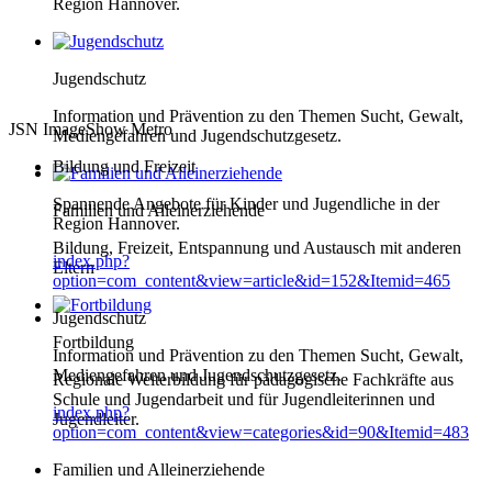
Region Hannover.
Jugendschutz
Information und Prävention zu den Themen Sucht, Gewalt,
JSN ImageShow Metro
Mediengefahren und Jugendschutzgesetz.
Bildung und Freizeit
Spannende Angebote für Kinder und Jugendliche in der
Familien und Alleinerziehende
Region Hannover.
Bildung, Freizeit, Entspannung und Austausch mit anderen
index.php?
Eltern
option=com_content&view=article&id=152&Itemid=465
Jugendschutz
Fortbildung
Information und Prävention zu den Themen Sucht, Gewalt,
Mediengefahren und Jugendschutzgesetz.
Regionale Weiterbildung für pädagogische Fachkräfte aus
Schule und Jugendarbeit und für Jugendleiterinnen und
index.php?
Jugendleiter.
option=com_content&view=categories&id=90&Itemid=483
Familien und Alleinerziehende