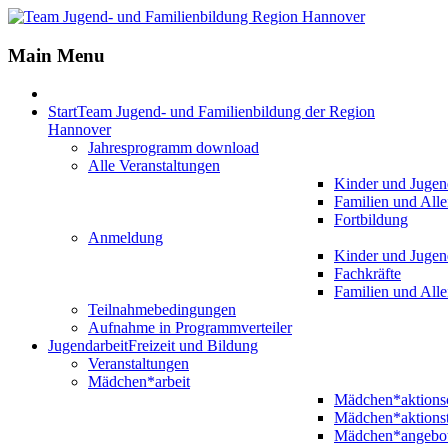
Jahr
Monat
Jahr
Monat
Main Menu
Start
Team Jugend- und Familienbildung der Region
Hannover
Jahresprogramm download
Alle Veranstaltungen
Kinder und Jugen
Familien und Alle
Fortbildung
Anmeldung
Kinder und Jugen
Fachkräfte
Familien und Alle
Teilnahmebedingungen
Aufnahme in Programmverteiler
Jugendarbeit
Freizeit und Bildung
Veranstaltungen
Mädchen*arbeit
Mädchen*aktion
Mädchen*aktions
Mädchen*angebo