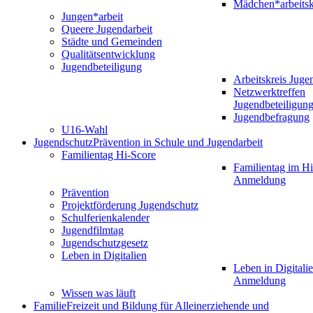
Mädchen*arbeitsk
Jungen*arbeit
Queere Jugendarbeit
Städte und Gemeinden
Qualitätsentwicklung
Jugendbeteiligung
Arbeitskreis Juge
Netzwerktreffen
Jugendbeteiligun
Jugendbefragung
U16-Wahl
Jugendschutz
Prävention in Schule und Jugendarbeit
Familientag Hi-Score
Familientag im Hi
Anmeldung
Prävention
Projektförderung Jugendschutz
Schulferienkalender
Jugendfilmtag
Jugendschutzgesetz
Leben in Digitalien
Leben in Digitalie
Anmeldung
Wissen was läuft
Familie
Freizeit und Bildung für Alleinerziehende und