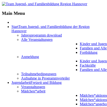
Jahr
Monat
Jahr
Monat
Main Menu
Start
Team Jugend- und Familienbildung der Region
Hannover
Jahresprogramm download
Alle Veranstaltungen
Kinder und Jugen
Familien und Alle
Fortbildung
Anmeldung
Kinder und Jugen
Fachkräfte
Familien und Alle
Teilnahmebedingungen
Aufnahme in Programmverteiler
Jugendarbeit
Freizeit und Bildung
Veranstaltungen
Mädchen*arbeit
Mädchen*aktion
Mädchen*aktions
Mädchen*angebo