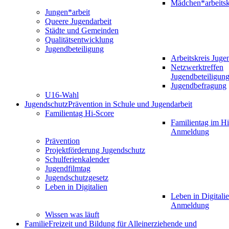
Mädchen*arbeitsk
Jungen*arbeit
Queere Jugendarbeit
Städte und Gemeinden
Qualitätsentwicklung
Jugendbeteiligung
Arbeitskreis Juge
Netzwerktreffen
Jugendbeteiligun
Jugendbefragung
U16-Wahl
Jugendschutz
Prävention in Schule und Jugendarbeit
Familientag Hi-Score
Familientag im Hi
Anmeldung
Prävention
Projektförderung Jugendschutz
Schulferienkalender
Jugendfilmtag
Jugendschutzgesetz
Leben in Digitalien
Leben in Digitalie
Anmeldung
Wissen was läuft
Familie
Freizeit und Bildung für Alleinerziehende und