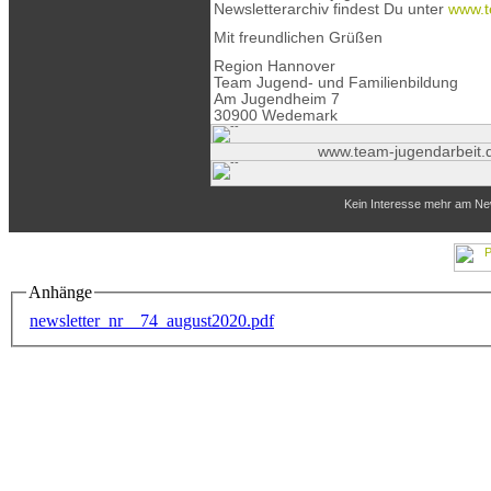
Anhänge
newsletter_nr__74_august2020.pdf