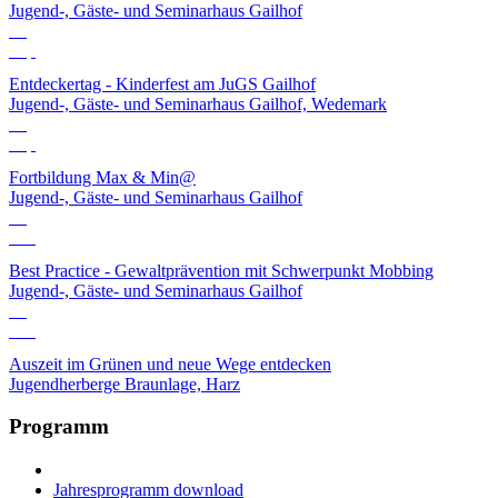
Jugend-, Gäste- und Seminarhaus Gailhof
06
Sep
Entdeckertag - Kinderfest am JuGS Gailhof
Jugend-, Gäste- und Seminarhaus Gailhof, Wedemark
10
Sep
Fortbildung Max & Min@
Jugend-, Gäste- und Seminarhaus Gailhof
01
Okt
Best Practice - Gewaltprävention mit Schwerpunkt Mobbing
Jugend-, Gäste- und Seminarhaus Gailhof
12
Okt
Auszeit im Grünen und neue Wege entdecken
Jugendherberge Braunlage, Harz
Programm
Jahresprogramm download