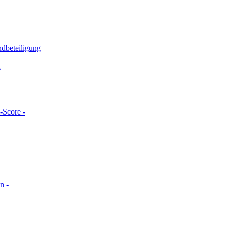
ndbeteiligung
g
-Score -
n -