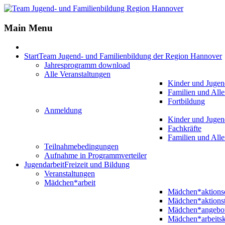
Jahr
Monat
Jahr
Monat
Main Menu
Start
Team Jugend- und Familienbildung der Region Hannover
Jahresprogramm download
Alle Veranstaltungen
Kinder und Jugen
Familien und Alle
Fortbildung
Anmeldung
Kinder und Jugen
Fachkräfte
Familien und Alle
Teilnahmebedingungen
Aufnahme in Programmverteiler
Jugendarbeit
Freizeit und Bildung
Veranstaltungen
Mädchen*arbeit
Mädchen*aktion
Mädchen*aktions
Mädchen*angebo
Mädchen*arbeitsk