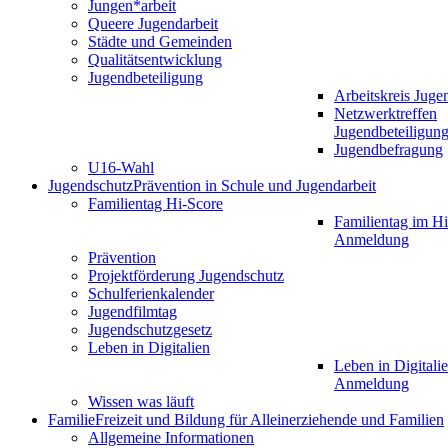
Jungen*arbeit
Queere Jugendarbeit
Städte und Gemeinden
Qualitätsentwicklung
Jugendbeteiligung
Arbeitskreis Juge
Netzwerktreffen
Jugendbeteiligun
Jugendbefragung
U16-Wahl
Jugendschutz
Prävention in Schule und Jugendarbeit
Familientag Hi-Score
Familientag im Hi
Anmeldung
Prävention
Projektförderung Jugendschutz
Schulferienkalender
Jugendfilmtag
Jugendschutzgesetz
Leben in Digitalien
Leben in Digitalie
Anmeldung
Wissen was läuft
Familie
Freizeit und Bildung für Alleinerziehende und Familien
Allgemeine Informationen