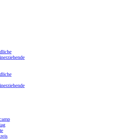
dliche
inerziehende
dliche
inerziehende
scamp
tag
te
reis