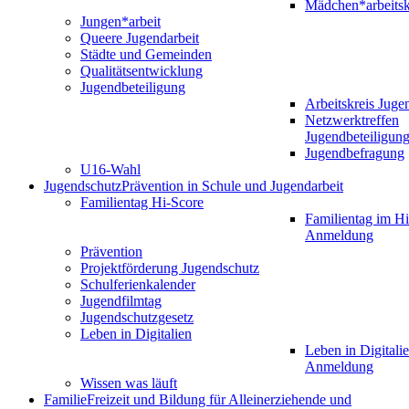
Mädchen*arbeitsk
Jungen*arbeit
Queere Jugendarbeit
Städte und Gemeinden
Qualitätsentwicklung
Jugendbeteiligung
Arbeitskreis Juge
Netzwerktreffen
Jugendbeteiligun
Jugendbefragung
U16-Wahl
Jugendschutz
Prävention in Schule und Jugendarbeit
Familientag Hi-Score
Familientag im Hi
Anmeldung
Prävention
Projektförderung Jugendschutz
Schulferienkalender
Jugendfilmtag
Jugendschutzgesetz
Leben in Digitalien
Leben in Digitalie
Anmeldung
Wissen was läuft
Familie
Freizeit und Bildung für Alleinerziehende und