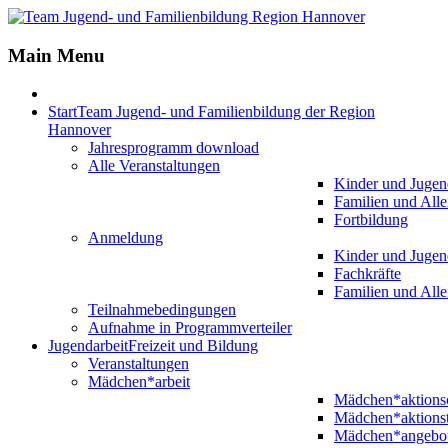
Jahr
Monat
Jahr
Monat
Main Menu
Start
Team Jugend- und Familienbildung der Region
Hannover
Jahresprogramm download
Alle Veranstaltungen
Kinder und Jugen
Familien und Alle
Fortbildung
Anmeldung
Kinder und Jugen
Fachkräfte
Familien und Alle
Teilnahmebedingungen
Aufnahme in Programmverteiler
Jugendarbeit
Freizeit und Bildung
Veranstaltungen
Mädchen*arbeit
Mädchen*aktion
Mädchen*aktions
Mädchen*angebo